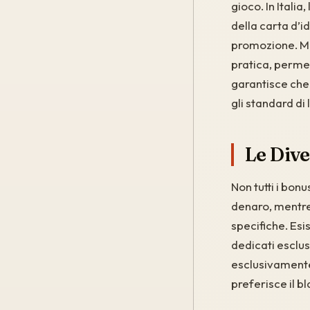
gioco. In Italia
della carta d’i
promozione. Mo
pratica, permet
garantisce che 
gli standard di 
Le Dive
Non tutti i bon
denaro, mentre a
specifiche. Esi
dedicati esclu
esclusivamente 
preferisce il bl