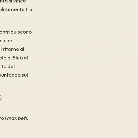
to si vinca
solitamente tra
 contribuiscono
ssiche
 ritorno al
lo al 5% o al
nto del
 puntando sui
).
o (
max bet
).
a