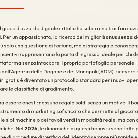
 gioco d’azzardo digitale in Italia ha subito una trasforma
ni. Per un appassionato, la ricerca del miglior
bonus senza d
ù solo una questione di fortuna, ma di strategia e conoscen
incentivi rappresentano la porta d’ingresso ideale per chi d
ttaforma senza intaccare il proprio portafoglio personale. 
dall’Agenzia delle Dogane e dei Monopoli (ADM), ricevere d
giri gratis è diventato un protocollo standard per i nuovi ope
are le classifiche di gradimento.
na essere onesti: nessuno regala soldi senza un motivo. Il b
strumento di marketing sofisticato che permette al giocato
lle slot machine o dei tavoli verdi in modalità reale, ma con 
ifiche. Nel
2026
, le dinamiche di questi bonus si sono fatte
ne di procedure di verifica dell’identità sempre più rapide e 