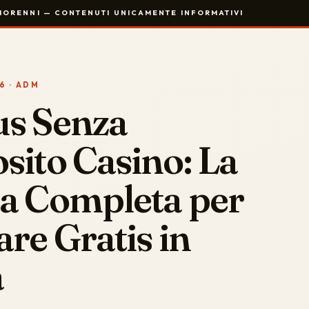
IORENNI — CONTENUTI UNICAMENTE INFORMATIVI
6 · ADM
s Senza
sito Casino: La
a Completa per
are Gratis in
a