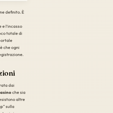
e definito. È
e e l’incasso
oco totale di
portale
 è che ogni
egistrazione.
zioni
rata dai
casino
che sia
esistono altre
p“ sulla