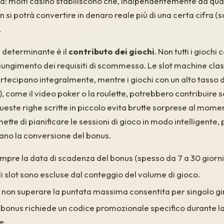
a: molti casinò stabiliscono che, indipendentemente da quan
on si potrà convertire in denaro reale più di una certa cifra (
.
e determinante è il
contributo dei giochi
. Non tutti i giochi
giungimento dei requisiti di scommessa. Le slot machine cla
tecipano integralmente, mentre i giochi con un alto tasso di
, come il video poker o la roulette, potrebbero contribuire so
este righe scritte in piccolo evita brutte sorprese al mome
ette di pianificare le sessioni di gioco in modo intelligente,
litano la conversione del bonus.
mpre la data di scadenza del bonus (spesso da 7 a 30 giorni
li slot sono escluse dal conteggio del volume di gioco.
i non superare la puntata massima consentita per singolo gir
il bonus richiede un codice promozionale specifico durante l
e.