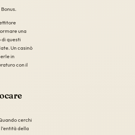
l Bonus.
ettitore
asformare una
 di questi
late. Un casinò
erle in
raturo con il
iocare
e. Quando cerchi
l’entità della