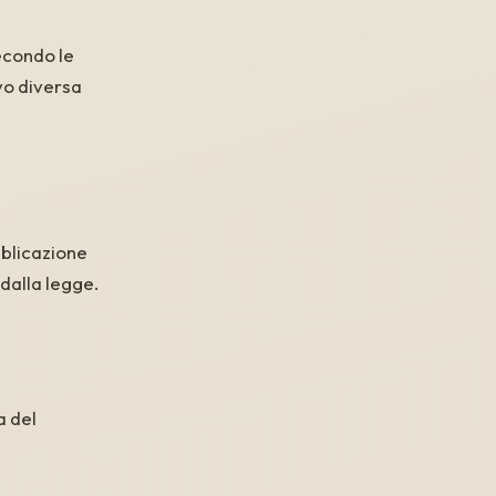
secondo le
lvo diversa
bblicazione
dalla legge.
a del