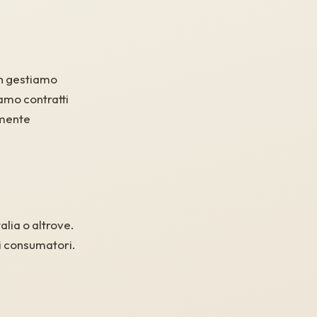
on gestiamo
amo contratti
amente
talia o altrove.
ei consumatori.