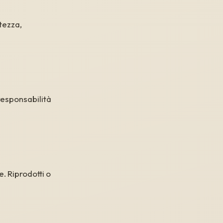
tezza,
i responsabilità
e. Riprodotti o