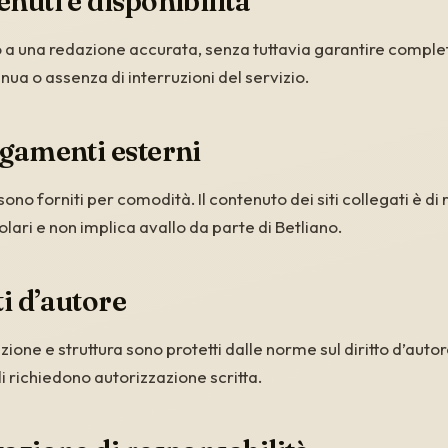
enuti e disponibilità
a una redazione accurata, senza tuttavia garantire comple
nua o assenza di interruzioni del servizio.
egamenti esterni
rzi sono forniti per comodità. Il contenuto dei siti collegati è d
itolari e non implica avallo da parte di Betliano.
ti d’autore
ione e struttura sono protetti dalle norme sul diritto d’autor
 richiedono autorizzazione scritta.