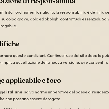
tazione di responsabilità
entiti dall’ordinamento italiano, la responsabilità è definita 
 su colpa grave, dolo ed obblighi contrattuali essenziali. Sa
erogabile.
ifiche
rnare queste condizioni. Continua l’uso del sito dopo la pu
 implica accettazione della nuova versione, ove consentito 
ge applicabile e foro
egge
italiana
, salvo norme imperative del paese di residenz
he non possano essere derogate.