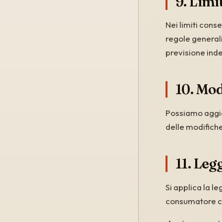
9. Limi
Nei limiti cons
regole generali
previsione ind
10. Mod
Possiamo aggio
delle modifiche
11. Leg
Si applica la l
consumatore c